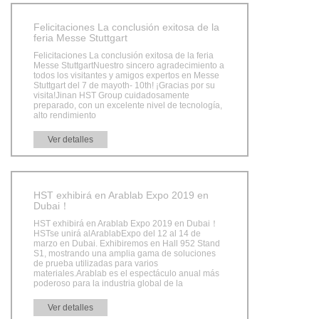
Felicitaciones La conclusión exitosa de la
feria Messe Stuttgart
Felicitaciones La conclusión exitosa de la feria
Messe StuttgartNuestro sincero agradecimiento a
todos los visitantes y amigos expertos en Messe
Stuttgart del 7 de mayoth- 10th! ¡Gracias por su
visita!Jinan HST Group cuidadosamente
preparado, con un excelente nivel de tecnología,
alto rendimiento
Ver detalles
HST exhibirá en Arablab Expo 2019 en
Dubai！
HST exhibirá en Arablab Expo 2019 en Dubai！
HSTse unirá alArablabExpo del 12 al 14 de
marzo en Dubai. Exhibiremos en Hall 952 Stand
S1, mostrando una amplia gama de soluciones
de prueba utilizadas para varios
materiales.Arablab es el espectáculo anual más
poderoso para la industria global de la
Ver detalles