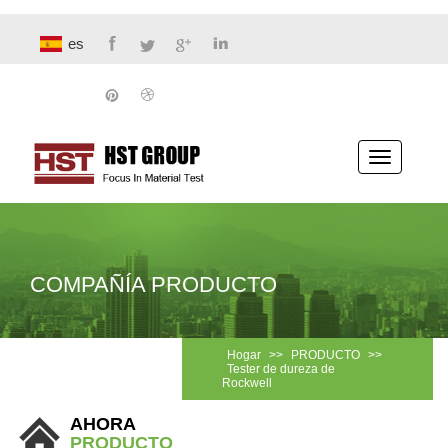
es
Navegaci
COMPAÑÍA PRODUCTO
Hogar
>>
PRODUCTO
>>
Tester de dureza de
Rockwell
AHORA
PRODUCTO