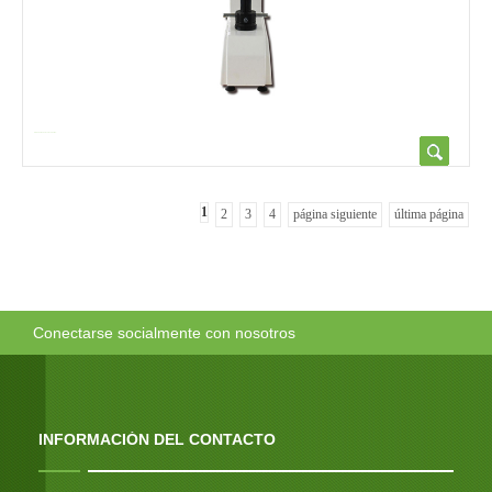
Probador de dureza rockwell su...
1
2
3
4
página siguiente
última página
Conectarse socialmente con nosotros
INFORMACIÓN DEL CONTACTO