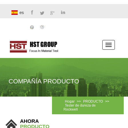
es
Navegaci
COMPAÑÍA PRODUCTO
Hogar
>>
PRODUCTO
>>
Tester de dureza de
Rockwell
AHORA
PRODUCTO