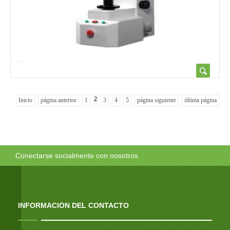
HR-150 45DX-Z Rockwell, Dureza...
2
Inicio
página anterior
1
3
4
5
página siguiente
última página
Conectarse socialmente con nosotros
INFORMACIÓN DEL CONTACTO