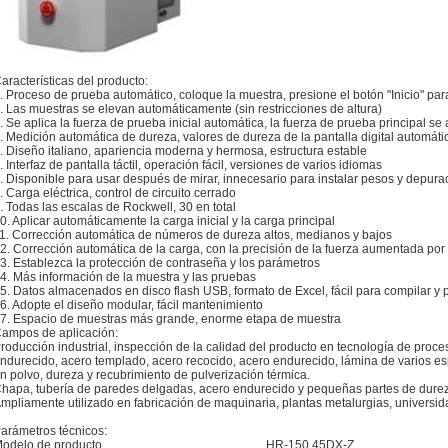
aracterísticas del producto:
. Proceso de prueba automático, coloque la muestra, presione el botón "Inicio" pa
. Las muestras se elevan automáticamente (sin restricciones de altura)
. Se aplica la fuerza de prueba inicial automática, la fuerza de prueba principal s
. Medición automática de dureza, valores de dureza de la pantalla digital automáti
. Diseño italiano, apariencia moderna y hermosa, estructura estable
. Interfaz de pantalla táctil, operación fácil, versiones de varios idiomas
. Disponible para usar después de mirar, innecesario para instalar pesos y depura
. Carga eléctrica, control de circuito cerrado
. Todas las escalas de Rockwell, 30 en total
0. Aplicar automáticamente la carga inicial y la carga principal
1. Corrección automática de números de dureza altos, medianos y bajos
2. Corrección automática de la carga, con la precisión de la fuerza aumentada por
3. Establezca la protección de contraseña y los parámetros
4. Más información de la muestra y las pruebas
5. Datos almacenados en disco flash USB, formato de Excel, fácil para compilar y 
6. Adopte el diseño modular, fácil mantenimiento
7. Espacio de muestras más grande, enorme etapa de muestra
ampos de aplicación:
roducción industrial, inspección de la calidad del producto en tecnología de proce
ndurecido, acero templado, acero recocido, acero endurecido, lámina de varios es
n polvo, dureza y recubrimiento de pulverización térmica.
hapa, tubería de paredes delgadas, acero endurecido y pequeñas partes de durez
mpliamente utilizado en fabricación de maquinaria, plantas metalurgias, universida
arámetros técnicos:
odelo de producto
HR-150 45DX-Z