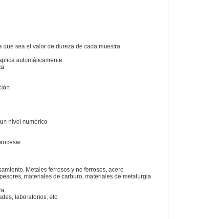
ra que sea el valor de dureza de cada muestra
e aplica automáticamente
ca
ción
 un nivel numérico
procesar
samiento. Metales ferrosos y no ferrosos, acero
pesores, materiales de carburo, materiales de metalurgia
a.
des, laboratorios, etc.