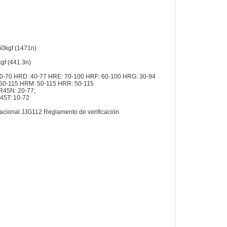
50kgf (1471n)
gf (441.3n)
0-70 HRD: 40-77 HRE: 70-100 HRF: 60-100 HRG: 30-94
50-115 HRM: 50-115 HRR: 50-115
R45N: 20-77;
45T: 10-72
cional JJG112 Reglamento de verificación