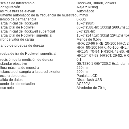
scalas de intercambio
Rockwell, Brinell, Vickers
onfiguración
A eje z Rising
as muestras se elevan
Automático
umento automático de la frecuencia de muestreo
3 mm/s
iempo de permanencia
0-60S
arga inicial de Rockwell
10kgf (98n)
arga total de Rockwell
60kgf (588.4n) 100kgf (980.7n) 1
arga inicial de Rockwell superficial
3kgf (29.4n)
arga total de Rockwell superficial
15kgf (147.1n) 30kgf (294.2n) 45k
rror de valor de carga
Menos de 0.5%
HRA: 20-96 HRB: 20-100 HRC: 2
ango de pruebas de dureza
HRH: 80-100 HRK: 40-100 HRL: 
HR15N: 70-94; HR30N: 42-86; H
rueba de ira de Rockwell superficial
HR15T: 67-93; HR30T: 29-82; HR
recisión de la medición de dureza
0.1
stándar ejecutivo
GB/T230.1 GB/T230.2 Estándar na
ltura máxima de muestra
220 mm
istancia del sangría a la pared exterior
200 mm
ectura de dureza
Pantalla LCD
alida de datos
Disco flash USB
uente de alimentación
AC220V
eso neto
Alrededor de 70 kg