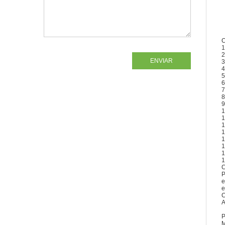
C
1
2
ENVIAR
3
4
5
6
7
8
9
1
1
1
1
1
1
1
1
C
P
e
e
C
A
P
M