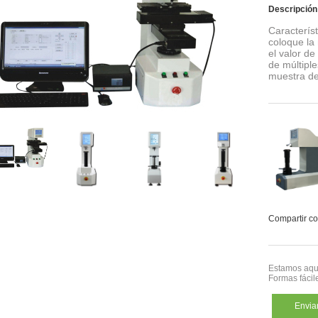
Descripción
Caracterís
coloque la
el valor d
de múltipl
muestra de
Compartir co
Estamos aquí
Formas fácil
Enviar