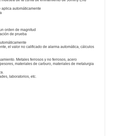
 muestra de la curva de enfriamiento de Jominy End
se aplica automáticamente
ca
 un orden de magnitud
mación de prueba
 automáticamente
te, el valor no calificado de alarma automática, cálculos
samiento. Metales ferrosos y no ferrosos, acero
pesores, materiales de carburo, materiales de metalurgia
a.
des, laboratorios, etc.