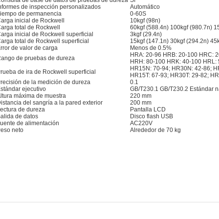
onsulta de base de datos de pruebas de dureza
Sí
nformes de inspección personalizados
Automático
iempo de permanencia
0-60S
arga inicial de Rockwell
10kgf (98n)
arga total de Rockwell
60kgf (588.4n) 100kgf (980.7n) 1
arga inicial de Rockwell superficial
3kgf (29.4n)
arga total de Rockwell superficial
15kgf (147.1n) 30kgf (294.2n) 45k
rror de valor de carga
Menos de 0.5%
HRA: 20-96 HRB: 20-100 HRC: 2
ango de pruebas de dureza
HRH: 80-100 HRK: 40-100 HRL: 
HR15N: 70-94; HR30N: 42-86; H
rueba de ira de Rockwell superficial
HR15T: 67-93; HR30T: 29-82; HR
recisión de la medición de dureza
0.1
stándar ejecutivo
GB/T230.1 GB/T230.2 Estándar na
ltura máxima de muestra
220 mm
istancia del sangría a la pared exterior
200 mm
ectura de dureza
Pantalla LCD
alida de datos
Disco flash USB
uente de alimentación
AC220V
eso neto
Alrededor de 70 kg