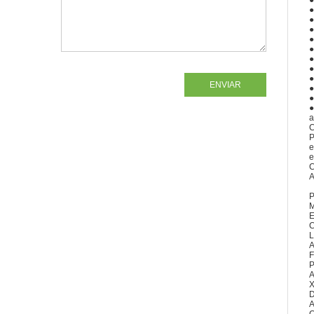
●
●
●
●
●
●
●
●
●
ENVIAR
●
●
●
a
C
P
e
e
C
A
P
M
E
C
L
A
F
P
A
X
D
A