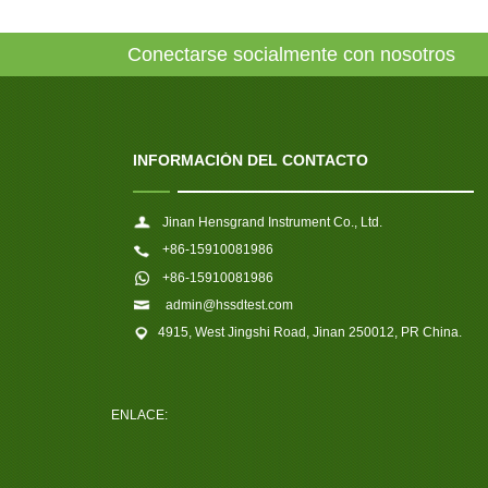
Conectarse socialmente con nosotros
INFORMACIÓN DEL CONTACTO
Jinan Hensgrand Instrument Co., Ltd.
+86-15910081986
+86-15910081986
admin@hssdtest.com
4915, West Jingshi Road, Jinan 250012, PR China.
ENLACE: