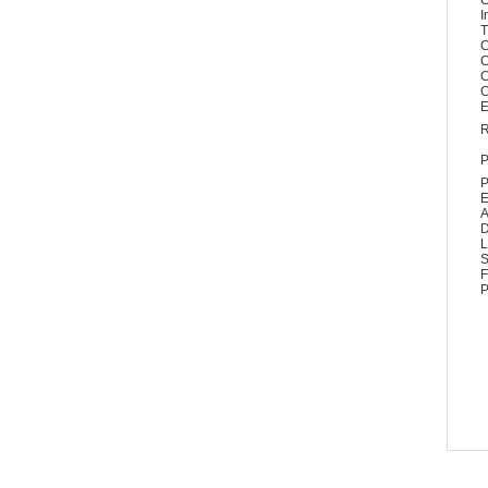
C
I
T
C
C
C
C
E
R
P
P
E
A
D
L
S
F
P