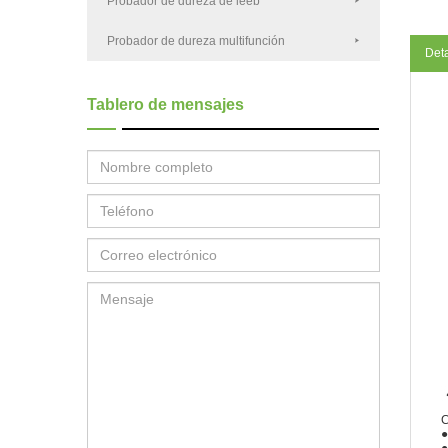
Probador de dureza de leeb
Probador de dureza multifunción
Deta
Tablero de mensajes
C
●