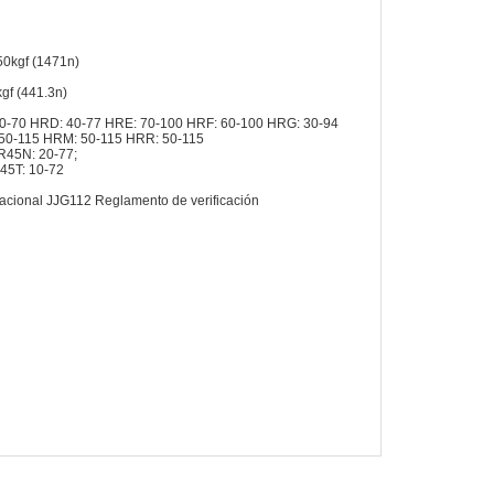
50kgf (1471n)
gf (441.3n)
0-70 HRD: 40-77 HRE: 70-100 HRF: 60-100 HRG: 30-94
50-115 HRM: 50-115 HRR: 50-115
R45N: 20-77;
45T: 10-72
cional JJG112 Reglamento de verificación