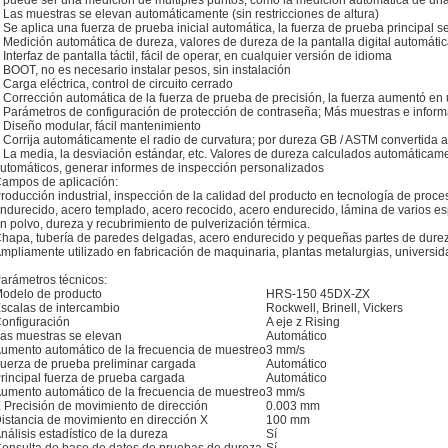
 puede ser una medición de múltiples puntos, como la medición automática de una
 Las muestras se elevan automáticamente (sin restricciones de altura)
 Se aplica una fuerza de prueba inicial automática, la fuerza de prueba principal 
 Medición automática de dureza, valores de dureza de la pantalla digital automáti
 Interfaz de pantalla táctil, fácil de operar, en cualquier versión de idioma
 BOOT, no es necesario instalar pesos, sin instalación
 Carga eléctrica, control de circuito cerrado
 Corrección automática de la fuerza de prueba de precisión, la fuerza aumentó en
 Parámetros de configuración de protección de contraseña; Más muestras e infor
 Diseño modular, fácil mantenimiento
 Corrija automáticamente el radio de curvatura; por dureza GB / ASTM convertida
 La media, la desviación estándar, etc. Valores de dureza calculados automáticamen
utomáticos, generar informes de inspección personalizados
ampos de aplicación:
roducción industrial, inspección de la calidad del producto en tecnología de proce
ndurecido, acero templado, acero recocido, acero endurecido, lámina de varios es
n polvo, dureza y recubrimiento de pulverización térmica.
hapa, tubería de paredes delgadas, acero endurecido y pequeñas partes de durez
mpliamente utilizado en fabricación de maquinaria, plantas metalurgias, universida
arámetros técnicos:
odelo de producto
HRS-150 45DX-ZX
scalas de intercambio
Rockwell, Brinell, Vickers
onfiguración
A eje z Rising
as muestras se elevan
Automático
umento automático de la frecuencia de muestreo
3 mm/s
uerza de prueba preliminar cargada
Automático
rincipal fuerza de prueba cargada
Automático
umento automático de la frecuencia de muestreo
3 mm/s
 Precisión de movimiento de dirección
0.003 mm
istancia de movimiento en dirección X
100 mm
nálisis estadístico de la dureza
Sí