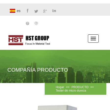
es
Navegaci
COMPAÑÍA PRODUCTO
Hogar
>>
PRODUCTO
>>
Tester de micro dureza