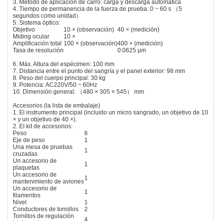
3. Método de aplicación de carro: carga y descarga automática
4. Tiempo de permanencia de la fuerza de prueba: 0 ~ 60 s （5
segundos como unidad）
5. Sistema óptico:
Objetivo
10 × (observación)
40 × (medición)
Miding ocular
10 ×
Amplificación total
100 × (observación)
400 × (medición)
Tasa de resolución
0.0625 μm
6. Máx. Altura del espécimen: 100 mm
7. Distancia entre el punto del sangría y el panel exterior: 98 mm
8. Peso del cuerpo principal: 30 kg
9. Potencia: AC220V/50 ~ 60Hz
10. Dimensión general: （480 × 305 × 545） mm
Accesorios (la lista de embalaje)
1. El instrumento principal (incluido un micro sangrado, un objetivo de 10
× y un objetivo de 40 ×).
2. El kit de accesorios:
Peso
6
Eje de peso
1
Una mesa de pruebas
1
cruzadas
Un accesorio de
1
plaquetas
Un accesorio de
1
mantenimiento de aviones
Un accesorio de
1
filamentos
Nivel
1
Conductores de tornillos
2
Tornillos de regulación
4