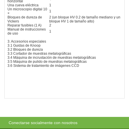
horizontal
Una cueva eléctrica
1
Un microscopio digital 10
1
×
Bloques de dureza de
2 (un bloque HV 0.2 de tamaño mediano y un
Vickers
bloque HV 1 de tamaño alto)
Reparar fusibles (1 A)
2
Manual de instrucciones
1
de uso
3. Accesorios especiales
3.1 Guidas de Knoop
3.2 Bloques de dureza
3.3 Cortador de muestras metalográficas
3.4 Máquina de incrustación de muestras metalográficas
3.5 Máquina de pulido de muestras metalográficas
3.6 Sistema de tratamiento de imágenes CCD
Conectarse socialmente con nosotros