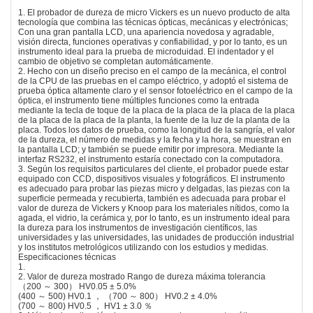
1. El probador de dureza de micro Vickers es un nuevo producto de alta
tecnología que combina las técnicas ópticas, mecánicas y electrónicas;
Con una gran pantalla LCD, una apariencia novedosa y agradable,
visión directa, funciones operativas y confiabilidad, y por lo tanto, es un
instrumento ideal para la prueba de microduidad. El indentador y el
cambio de objetivo se completan automáticamente.
2. Hecho con un diseño preciso en el campo de la mecánica, el control
de la CPU de las pruebas en el campo eléctrico, y adoptó el sistema de
prueba óptica altamente claro y el sensor fotoeléctrico en el campo de la
óptica, el instrumento tiene múltiples funciones como la entrada
mediante la tecla de toque de la placa de la placa de la placa de la placa
de la placa de la placa de la planta, la fuente de la luz de la planta de la
placa. Todos los datos de prueba, como la longitud de la sangría, el valor
de la dureza, el número de medidas y la fecha y la hora, se muestran en
la pantalla LCD; y también se puede emitir por impresora. Mediante la
interfaz RS232, el instrumento estaría conectado con la computadora.
3. Según los requisitos particulares del cliente, el probador puede estar
equipado con CCD, dispositivos visuales y fotográficos. El instrumento
es adecuado para probar las piezas micro y delgadas, las piezas con la
superficie permeada y recubierta, también es adecuada para probar el
valor de dureza de Vickers y Knoop para los materiales nítidos, como la
agada, el vidrio, la cerámica y, por lo tanto, es un instrumento ideal para
la dureza para los instrumentos de investigación científicos, las
universidades y las universidades, las unidades de producción industrial
y los institutos metrológicos utilizando con los estudios y medidas.
Especificaciones técnicas
1.
2. Valor de dureza mostrado Rango de dureza máxima tolerancia
（200 ～ 300） HV0.05 ± 5.0%
(400 ～ 500) HV0.1 ， （700 ～ 800） HV0.2 ± 4.0%
(700 ～ 800) HV0.5 ， HV1 ± 3.0 ％