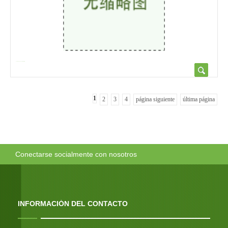
Tester de dureza de Brinell HB...
1
2
3
4
página siguiente
última página
Conectarse socialmente con nosotros
INFORMACIÓN DEL CONTACTO