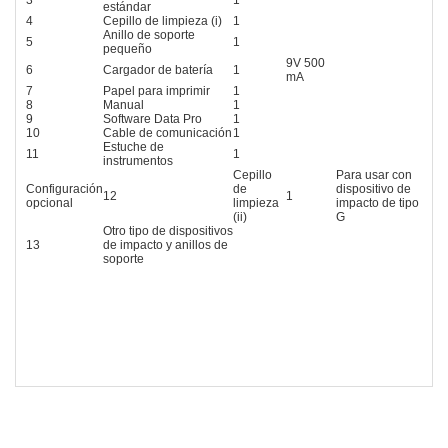
estándar
4
Cepillo de limpieza (i)
1
Anillo de soporte
5
1
pequeño
9V 500
6
Cargador de batería
1
mA
7
Papel para imprimir
1
8
Manual
1
9
Software Data Pro
1
10
Cable de comunicación
1
Estuche de
11
1
instrumentos
Cepillo
Para usar con
Configuración
de
dispositivo de
12
1
opcional
limpieza
impacto de tipo
(ii)
G
Otro tipo de dispositivos
13
de impacto y anillos de
soporte