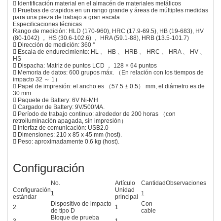
 Identificación material en el almacén de materiales metálicos
 Pruebas de crapidos en un rango grande y áreas de múltiples medidas
para una pieza de trabajo a gran escala.
Especificaciones técnicas
Rango de medición: HLD (170-960), HRC (17.9-69.5), HB (19-683), HV
(80-1042) ， HS (30.6-102.6) ， HRA (59.1-88), HRB (13.5-101.7)
 Dirección de medición: 360 °
 Escala de endurecimiento: HL 、 HB 、 HRB 、 HRC 、 HRA 、 HV 、
HS
 Dispacha: Matriz de puntos LCD ， 128 × 64 puntos
 Memoria de datos: 600 grupos máx. （En relación con los tiempos de
impacto 32 ～ 1）
 Papel de impresión: el ancho es （57.5 ± 0.5） mm, el diámetro es de
30 mm
 Paquete de Battery: 6V Ni-MH
 Cargador de Battery: 9V/500MA.
 Período de trabajo continuo: alrededor de 200 horas （con
retroiluminación apagada, sin impresión）
 Interfaz de comunicación: USB2.0
 Dimensiones: 210 x 85 x 45 mm (host).
 Peso: aproximadamente 0.6 kg (host).
Configuración
No.
Artículo
Cantidad
Observaciones
Configuración
Unidad
1
1
estándar
principal
Dispositivo de impacto
Con
2
1
de tipo D
cable
Bloque de prueba
3
1