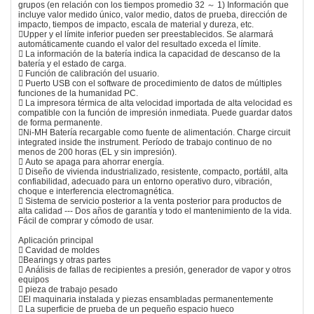
grupos (en relación con los tiempos promedio 32 ～ 1) Información que
incluye valor medido único, valor medio, datos de prueba, dirección de
impacto, tiempos de impacto, escala de material y dureza, etc.
Upper y el límite inferior pueden ser preestablecidos. Se alarmará
automáticamente cuando el valor del resultado exceda el límite.
 La información de la batería indica la capacidad de descanso de la
batería y el estado de carga.
 Función de calibración del usuario.
 Puerto USB con el software de procedimiento de datos de múltiples
funciones de la humanidad PC.
 La impresora térmica de alta velocidad importada de alta velocidad es
compatible con la función de impresión inmediata. Puede guardar datos
de forma permanente.
Ni-MH Batería recargable como fuente de alimentación. Charge circuit
integrated inside the instrument. Período de trabajo continuo de no
menos de 200 horas (EL y sin impresión).
 Auto se apaga para ahorrar energía.
 Diseño de vivienda industrializado, resistente, compacto, portátil, alta
confiabilidad, adecuado para un entorno operativo duro, vibración,
choque e interferencia electromagnética.
 Sistema de servicio posterior a la venta posterior para productos de
alta calidad --- Dos años de garantía y todo el mantenimiento de la vida.
Fácil de comprar y cómodo de usar.
Aplicación principal
 Cavidad de moldes
Bearings y otras partes
 Análisis de fallas de recipientes a presión, generador de vapor y otros
equipos
 pieza de trabajo pesado
El maquinaria instalada y piezas ensambladas permanentemente
 La superficie de prueba de un pequeño espacio hueco