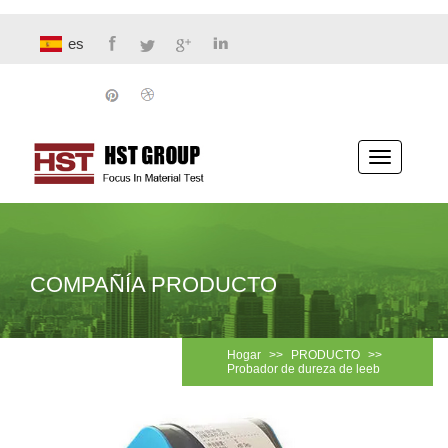
es
Navegaci
COMPAÑÍA PRODUCTO
Hogar
>>
PRODUCTO
>>
Probador de dureza de leeb